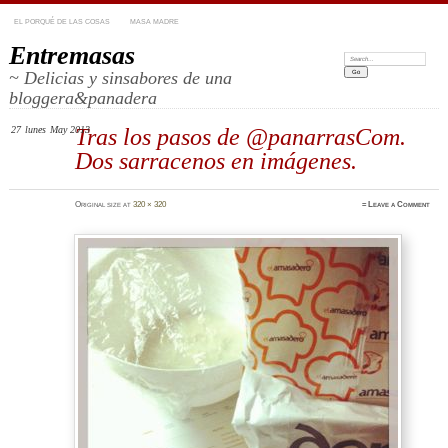
EL PORQUÉ DE LAS COSAS
MASA MADRE
Entremasas
Search:
~ Delicias y sinsabores de una
bloggera&panadera
27
lunes
May 2013
Tras los pasos de @panarrasCom.
Dos sarracenos en imágenes.
Original size at
320 × 320
≈
Leave a Comment