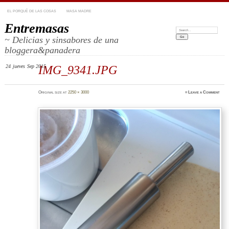
EL PORQUÉ DE LAS COSAS
MASA MADRE
Entremasas
Search:
~ Delicias y sinsabores de una
bloggera&panadera
24
jueves
Sep 2015
IMG_9341.JPG
Original size at
2250 × 3000
≈
Leave a Comment