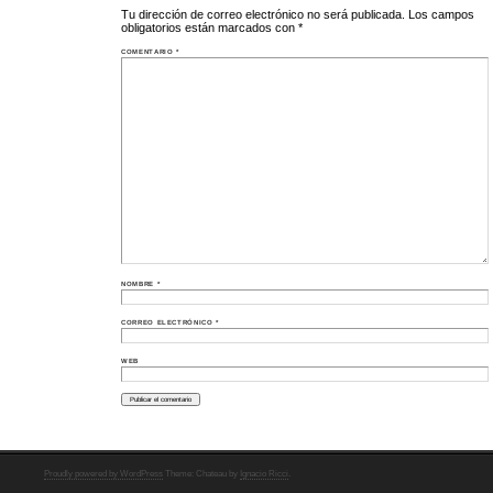
Tu dirección de correo electrónico no será publicada.
Los campos
obligatorios están marcados con
*
COMENTARIO
*
NOMBRE
*
CORREO ELECTRÓNICO
*
WEB
Proudly powered by WordPress
Theme: Chateau by
Ignacio Ricci
.