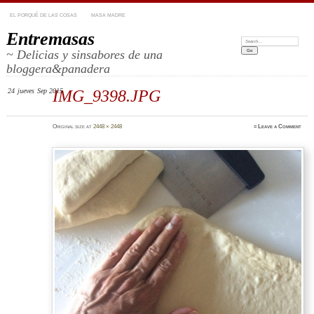
EL PORQUÉ DE LAS COSAS
MASA MADRE
Entremasas
Search:
~ Delicias y sinsabores de una
bloggera&panadera
24
jueves
Sep 2015
IMG_9398.JPG
Original size at
2448 × 2448
≈
Leave a Comment