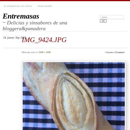
EL PORQUÉ DE LAS COSAS
MASA MADRE
Entremasas
Search:
~ Delicias y sinsabores de una
bloggera&panadera
24
jueves
Sep 2015
IMG_9424.JPG
Original size at
2448 × 2448
≈
Leave a Comment