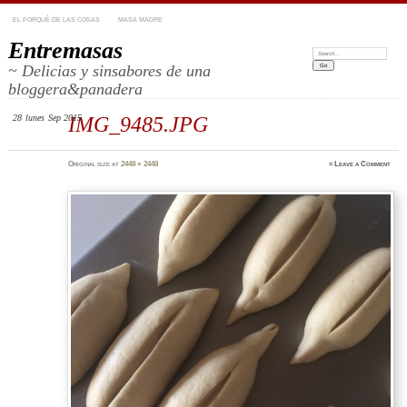
EL PORQUÉ DE LAS COSAS
MASA MADRE
Entremasas
Search:
~ Delicias y sinsabores de una
bloggera&panadera
28
lunes
Sep 2015
IMG_9485.JPG
Original size at
2448 × 2448
≈
Leave a Comment