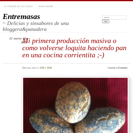
EL PORQUÉ DE LAS COSAS
MASA MADRE
Entremasas
Search:
~ Delicias y sinsabores de una
bloggera&panadera
02
martes
Mi primera producción masiva o
Abr
2013
como volverse loquita haciendo pan
en una cocina corrientita ;-)
Original size at
1536 × 2048
≈
Leave a Comment