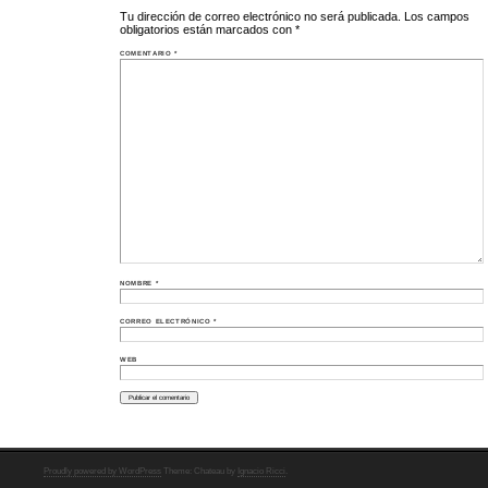
Tu dirección de correo electrónico no será publicada.
Los campos
obligatorios están marcados con
*
COMENTARIO
*
NOMBRE
*
CORREO ELECTRÓNICO
*
WEB
Proudly powered by WordPress
Theme: Chateau by
Ignacio Ricci
.