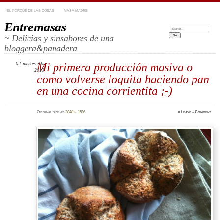
EL PORQUÉ DE LAS COSAS
MASA MADRE
Entremasas
Search:
~ Delicias y sinsabores de una
bloggera&panadera
02
martes
Mi primera producción masiva o
Abr
2013
como volverse loquita haciendo pan
en una cocina corrientita ;-)
Original size at
2048 × 1536
≈
Leave a Comment