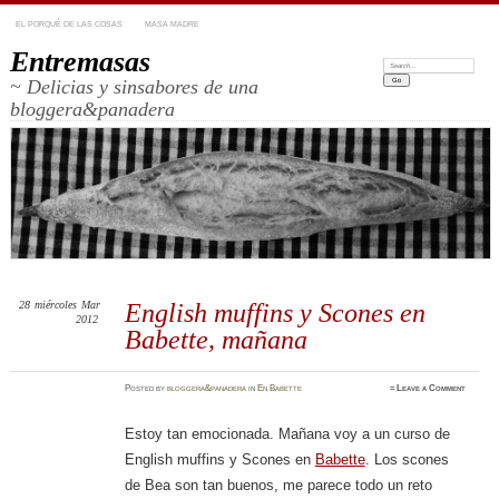
EL PORQUÉ DE LAS COSAS
MASA MADRE
Entremasas
Search:
~ Delicias y sinsabores de una
bloggera&panadera
28
miércoles
Mar
English muffins y Scones en
2012
Babette, mañana
Posted
by
bloggera&panadera
in
En Babette
≈
Leave a Comment
Estoy tan emocionada. Mañana voy a un curso de
English muffins y Scones en
Babette
. Los scones
de Bea son tan buenos, me parece todo un reto