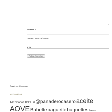
NOMBRE
*
CORREO ELECTRÓNICO
*
WEB
Tweets por @blogypan
♣ ETIQUETAS
aceite
@panaderocasero
#A12manos
#laPEPA
AOVE
Babette
baguette
baguettes
barro