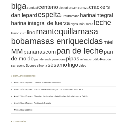
biga
centeno
crackers
candeal
clotted cream
corteza
espelta
dan lepard
harinaintegral
FrauBomann
leche
harina integral de fuerza
higos
Ibán Yarza
mantequilla
masa
lino
lemon curd
boba
masas enriquecidas
miel
pan de leche
MM
panarrascom
pan
de molde
pipas
pan de soda
panettone
refinado
rodillo
Roscón
sésamo
trigo
sarraceno
Scones
silicona
video
♣ ENTRADAS RECIENTES
#reto12días12panes: Candeal durmiente en nevera
#reto12días12panes: Pan de molde semiintegral con amasadora y sin fotos.
#reto12días12panes: 2 barritas desiguales y hojaldradas de La tahona de Sotillo
#reto12días12panes: Rositas de Babette
#reto12días12panes
♣ CATEGORÍAS