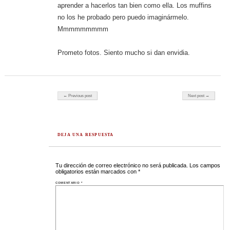
aprender a hacerlos tan bien como ella. Los muffins
no los he probado pero puedo imaginármelo.
Mmmmmmmmm
Prometo fotos. Siento mucho si dan envidia.
Post navigation
← Previous post
Next post →
DEJA UNA RESPUESTA
Tu dirección de correo electrónico no será publicada.
Los campos
obligatorios están marcados con
*
COMENTARIO
*