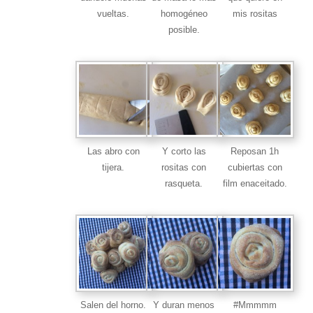
vueltas.
homogéneo
mis rositas
posible.
Las abro con
Y corto las
Reposan 1h
tijera.
rositas con
cubiertas con
rasqueta.
film enaceitado.
Salen del horno.
Y duran menos
#Mmmmm