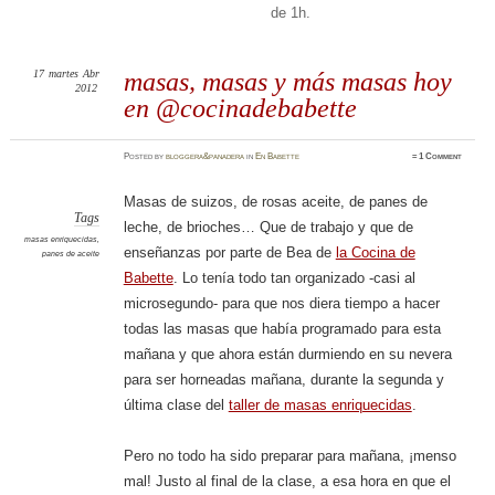
de 1h.
17
martes
Abr
masas, masas y más masas hoy
2012
en @cocinadebabette
Posted
by
bloggera&panadera
in
En Babette
≈
1 Comment
Masas de suizos, de rosas aceite, de panes de
Tags
leche, de brioches… Que de trabajo y que de
masas enriquecidas
,
enseñanzas por parte de Bea de
la Cocina de
panes de aceite
Babette
. Lo tenía todo tan organizado -casi al
microsegundo- para que nos diera tiempo a hacer
todas las masas que había programado para esta
mañana y que ahora están durmiendo en su nevera
para ser horneadas mañana, durante la segunda y
última clase del
taller de masas enriquecidas
.
Pero no todo ha sido preparar para mañana, ¡menso
mal! Justo al final de la clase, a esa hora en que el