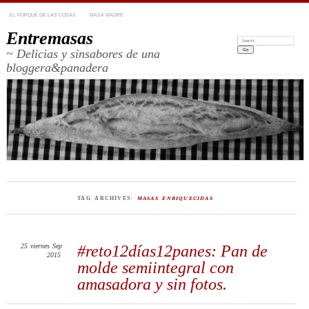
EL PORQUÉ DE LAS COSAS
MASA MADRE
Entremasas
Search:
~ Delicias y sinsabores de una
bloggera&panadera
TAG ARCHIVES:
MASAS ENRIQUECIDAS
25
viernes
Sep
#reto12días12panes: Pan de
2015
molde semiintegral con
amasadora y sin fotos.