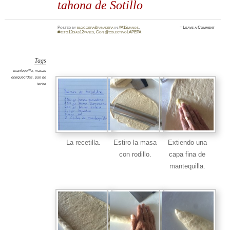
tahona de Sotillo
Posted
by
bloggera&panadera
in
#A12manos
,
≈
Leave a Comment
#reto12días12panes
,
Con @colectivoLAPEPA
Tags
mantequilla
,
masas
enriquecidas
,
pan de
leche
La recetilla.
Estiro la masa
Extiendo una
con rodillo.
capa fina de
mantequilla.