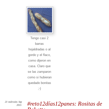
Tengo casi 2
barras
hojaldradas o al
gordo y el flaco,
como dijeron en
casa. Claro que
se las zamparon
como si hubieran
quedado bonitas
;-)
23
miércoles
Sep
#reto12días12panes: Rositas de
2015