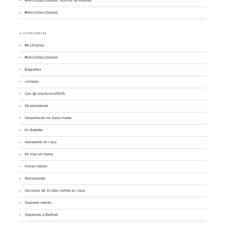
#reto12días12panes: Rositas de Babette
#reto12días12panes
♣ CATEGORÍAS
#A12manos
#reto12días12panes
Baguettes
cócteles
Con @colectivoLAPEPA
De panaderías
Despertando mi masa madre
En Babette
Horneando en casa
Mi vida sin horno
Primer intento
Resumiendo
Secuelas de 10 días metida en casa
Segundo intento
Siguiendo a Bertinet