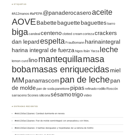
♣ ETIQUETAS
aceite
@panaderocasero
#A12manos
#laPEPA
AOVE
Babette
baguette
baguettes
barro
biga
centeno
crackers
candeal
clotted cream
corteza
espelta
dan lepard
harinaintegral
FrauBomann
leche
harina integral de fuerza
higos
Ibán Yarza
mantequilla
masa
lino
lemon curd
boba
masas enriquecidas
miel
pan de leche
MM
panarrascom
pan
de molde
pipas
pan de soda
panettone
refinado
rodillo
Roscón
sésamo
trigo
sarraceno
Scones
silicona
video
♣ ENTRADAS RECIENTES
#reto12días12panes: Candeal durmiente en nevera
#reto12días12panes: Pan de molde semiintegral con amasadora y sin fotos.
#reto12días12panes: 2 barritas desiguales y hojaldradas de La tahona de Sotillo