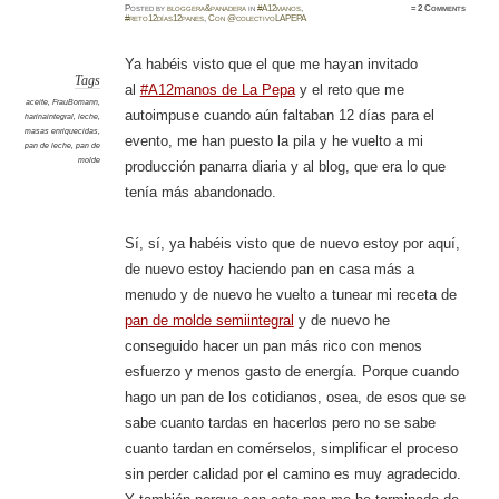
Posted
by
bloggera&panadera
in
#A12manos
,
≈
2 Comments
#reto12días12panes
,
Con @colectivoLAPEPA
Ya habéis visto que el que me hayan invitado
Tags
al
#A12manos de La Pepa
y el reto que me
aceite
,
FrauBomann
,
autoimpuse cuando aún faltaban 12 días para el
harinaintegral
,
leche
,
masas enriquecidas
,
evento, me han puesto la pila y he vuelto a mi
pan de leche
,
pan de
molde
producción panarra diaria y al blog, que era lo que
tenía más abandonado.
Sí, sí, ya habéis visto que de nuevo estoy por aquí,
de nuevo estoy haciendo pan en casa más a
menudo y de nuevo he vuelto a tunear mi receta de
pan de molde semiintegral
y de nuevo he
conseguido hacer un pan más rico con menos
esfuerzo y menos gasto de energía. Porque cuando
hago un pan de los cotidianos, osea, de esos que se
sabe cuanto tardas en hacerlos pero no se sabe
cuanto tardan en comérselos, simplificar el proceso
sin perder calidad por el camino es muy agradecido.