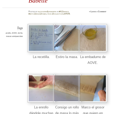
Babette
Posted
by
bloggera&panadera
in
#A12manos
,
≈
Leave a Comment
#reto12días12panes
,
Con @colectivoLAPEPA
Tags
aceite
,
AOVE
,
leche
,
masas enriquecidas
La recetilla.
Estiro la masa.
La embadurno de
AOVE.
La enrollo
Consigo un rollo
Marco el grosor
dándole muchas
de masa lo más
que quiero en