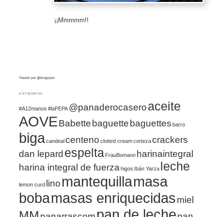
¡¡Mmmmm!!
Tweets por @blogypan
♣ ETIQUETAS
aceite
@panaderocasero
#A12manos
#laPEPA
AOVE
Babette
baguette
baguettes
barro
biga
centeno
crackers
candeal
clotted cream
corteza
espelta
dan lepard
harinaintegral
FrauBomann
leche
harina integral de fuerza
higos
Ibán Yarza
mantequilla
masa
lino
lemon curd
boba
masas enriquecidas
miel
pan de leche
MM
panarrascom
pan