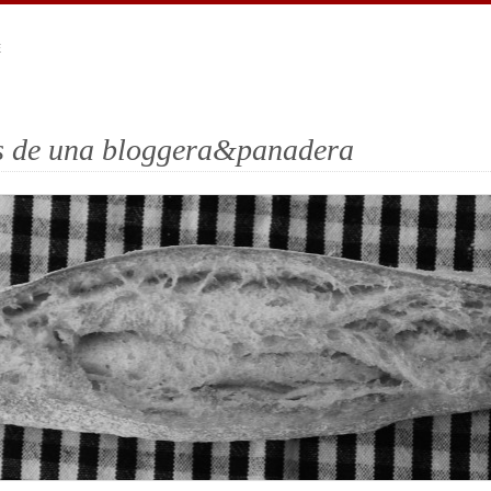
E
es de una bloggera&panadera