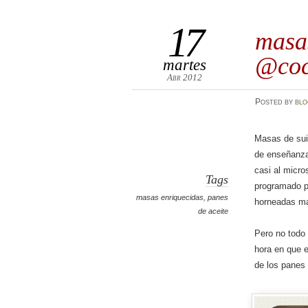
17
masa
@coc
martes
Abr 2012
Posted
by
bl
Masas de sui
de enseñanza
casi al micr
Tags
programado p
masas enriquecidas
,
panes
horneadas ma
de aceite
Pero no todo 
hora en que e
de los panes