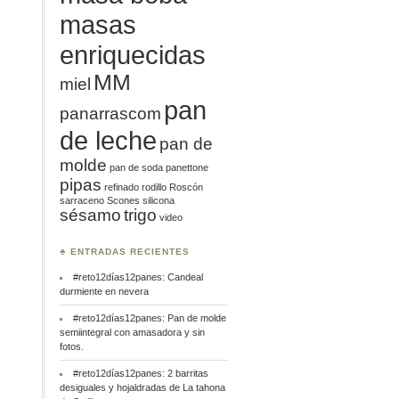
masas
enriquecidas
MM
miel
pan
panarrascom
de leche
pan de
molde
pan de soda
panettone
pipas
refinado
rodillo
Roscón
sarraceno
Scones
silicona
sésamo
trigo
video
♣ ENTRADAS RECIENTES
#reto12días12panes: Candeal
durmiente en nevera
#reto12días12panes: Pan de molde
semiintegral con amasadora y sin
fotos.
#reto12días12panes: 2 barritas
desiguales y hojaldradas de La tahona