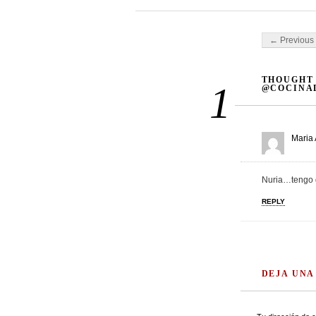
Post navigati
← Previous 
THOUGHT 
1
@COCINA
Maria
Nuria…tengo q
REPLY
DEJA UNA