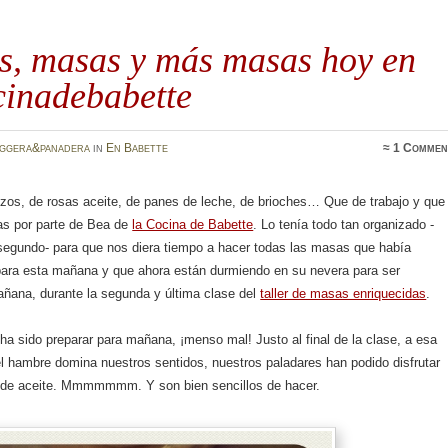
s, masas y más masas hoy en
inadebabette
oggera&panadera
in
En Babette
≈
1 Commen
zos, de rosas aceite, de panes de leche, de brioches… Que de trabajo y que
s por parte de Bea de
la Cocina de Babette
. Lo tenía todo tan organizado -
osegundo- para que nos diera tiempo a hacer todas las masas que había
ara esta mañana y que ahora están durmiendo en su nevera para ser
ñana, durante la segunda y última clase del
taller de masas enriquecidas
.
ha sido preparar para mañana, ¡menso mal! Justo al final de la clase, a esa
l hambre domina nuestros sentidos, nuestros paladares han podido disfrutar
 de aceite. Mmmmmmm. Y son bien sencillos de hacer.