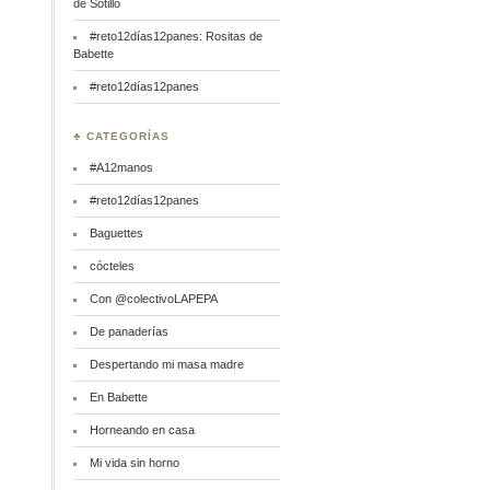
de Sotillo
#reto12días12panes: Rositas de
Babette
#reto12días12panes
♣ CATEGORÍAS
#A12manos
#reto12días12panes
Baguettes
cócteles
Con @colectivoLAPEPA
De panaderías
Despertando mi masa madre
En Babette
Horneando en casa
Mi vida sin horno