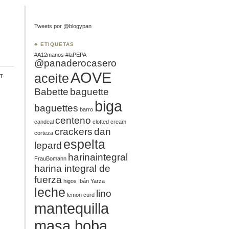
Tweets por @blogypan
♣ ETIQUETAS
#A12manos
#laPEPA
@panaderocasero
AOVE
aceite
t
Babette
baguette
biga
baguettes
barro
centeno
candeal
clotted cream
crackers
dan
corteza
espelta
lepard
harinaintegral
FrauBomann
harina integral de
fuerza
higos
Ibán Yarza
leche
lino
lemon curd
mantequilla
masa boba