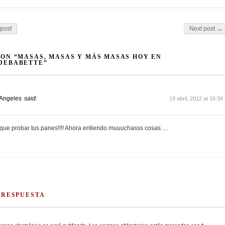
on
post
Next post →
ON “MASAS, MASAS Y MÁS MASAS HOY EN
DEBABETTE”
 Angeles
said:
19 abril, 2012 at 16:34
ue probar tus panes!!!! Ahora entiendo muuuchasss cosas….
 RESPUESTA