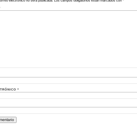
orreo electrónico no será publicada.
Los campos obligatorios están marcados con
*
*
CTRÓNICO
*