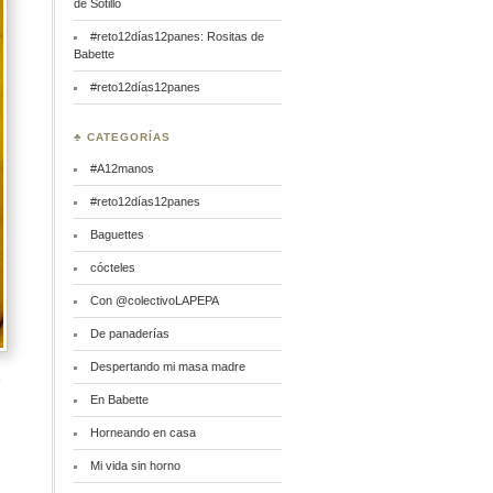
de Sotillo
#reto12días12panes: Rositas de
Babette
#reto12días12panes
♣ CATEGORÍAS
#A12manos
#reto12días12panes
Baguettes
cócteles
Con @colectivoLAPEPA
De panaderías
Despertando mi masa madre
a
En Babette
Horneando en casa
Mi vida sin horno