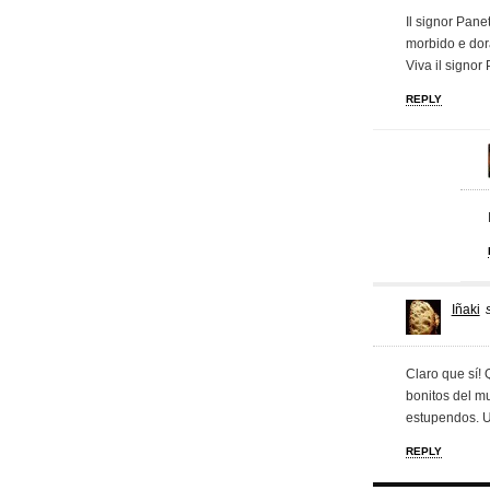
Il signor Panet
morbido e dora
Viva il signor
REPLY
Iñaki
Claro que sí!
bonitos del m
estupendos. Un
REPLY