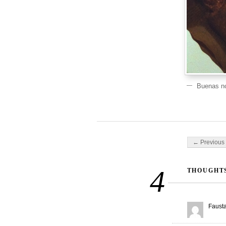
Buenas no
Post navigati
← Previous 
4
THOUGHTS
Fausta