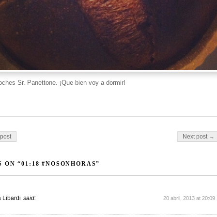
ches Sr. Panettone. ¡Que bien voy a dormir!
on
post
Next post →
 ON “01:18 #NOSONHORAS”
 Libardi
said:
20 abril, 2013 at 20:09