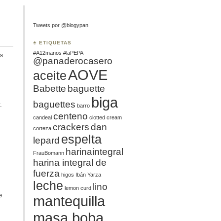
Tweets por @blogypan
♣ ETIQUETAS
#A12manos
#laPEPA
s
@panaderocasero
AOVE
aceite
Babette
baguette
biga
baguettes
.
barro
centeno
candeal
clotted cream
crackers
dan
corteza
espelta
lepard
harinaintegral
FrauBomann
harina integral de
fuerza
higos
Ibán Yarza
leche
lino
lemon curd
e
mantequilla
masa boba
s