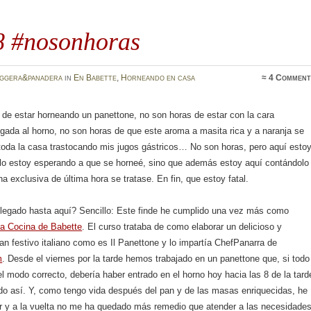
8 #nosonhoras
oggera&panadera
in
En Babette
,
Horneando en casa
≈
4 Comment
 de estar horneando un panettone, no son horas de estar con la cara
ada al horno, no son horas de que este aroma a masita rica y a naranja se
toda la casa trastocando mis jugos gástricos… No son horas, pero aquí estoy
lo estoy esperando a que se horneé, sino que además estoy aquí contándolo
a exclusiva de última hora se tratase. En fin, que estoy fatal.
legado hasta aquí? Sencillo: Este finde he cumplido una vez más como
la Cocina de Babette
. El curso trataba de como elaborar un delicioso y
n festivo italiano como es Il Panettone y lo impartía ChefPanarra de
m
. Desde el viernes por la tarde hemos trabajado en un panettone que, si todo
el modo correcto, debería haber entrado en el horno hoy hacia las 8 de la tard
ido así. Y, como tengo vida después del pan y de las masas enriquecidas, he
ar y a la vuelta no me ha quedado más remedio que atender a las necesidade