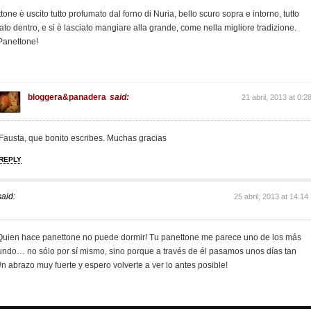
tone è uscito tutto profumato dal forno di Nuria, bello scuro sopra e intorno, tutto
to dentro, e si è lasciato mangiare alla grande, come nella migliore tradizione.
 Panettone!
bloggera&panadera
said:
21 abril, 2013 at 0:2
Fausta, que bonito escribes. Muchas gracias
REPLY
said:
25 abril, 2013 at 14:14
 Quien hace panettone no puede dormir! Tu panettone me parece uno de los más
undo… no sólo por sí mismo, sino porque a través de él pasamos unos días tan
 abrazo muy fuerte y espero volverte a ver lo antes posible!