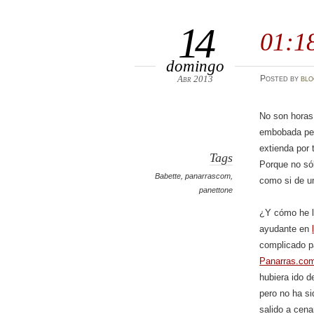
14
01:1
domingo
Abr 2013
Posted
by
bl
No son horas
embobada peg
extienda por 
Tags
Porque no só
Babette
,
panarrascom
,
como si de un
panettone
¿Y cómo he l
ayudante en
complicado pa
Panarras.co
hubiera ido d
pero no ha s
salido a cen