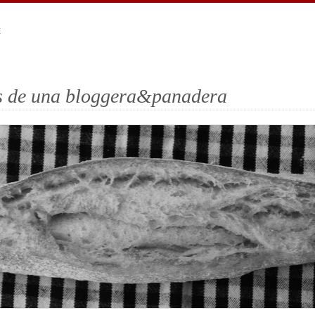
E
es de una bloggera&panadera