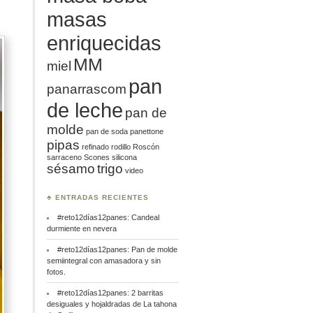
masas
enriquecidas
MM
miel
pan
panarrascom
de leche
pan de
molde
pan de soda
panettone
pipas
refinado
rodillo
Roscón
sarraceno
Scones
silicona
sésamo
trigo
video
♣ ENTRADAS RECIENTES
#reto12días12panes: Candeal
durmiente en nevera
#reto12días12panes: Pan de molde
semiintegral con amasadora y sin
fotos.
#reto12días12panes: 2 barritas
desiguales y hojaldradas de La tahona