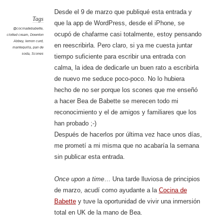
Desde el 9 de marzo que publiqué esta entrada y
Tags
que la app de WordPress, desde el iPhone, se
@cocinadebabette
,
ocupó de chafarme casi totalmente, estoy pensando
clotted cream
,
Downton
Abbey
,
lemon curd
,
en reescribirla. Pero claro, si ya me cuesta juntar
mantequilla
,
pan de
soda
,
Scones
tiempo suficiente para escribir una entrada con
calma, la idea de dedicarle un buen rato a escribirla
de nuevo me seduce poco-poco. No lo hubiera
hecho de no ser porque los scones que me enseñó
a hacer Bea de Babette se merecen todo mi
reconocimiento y el de amigos y familiares que los
han probado ;-)
Después de hacerlos por última vez hace unos días,
me prometí a mi misma que no acabaría la semana
sin publicar esta entrada.
Once upon a time
… Una tarde lluviosa de principios
de marzo, acudí como ayudante a la
Cocina de
Babette
y tuve la oportunidad de vivir una inmersión
total en UK de la mano de Bea.