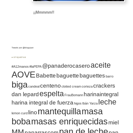
¡¡Mmmmm!!
Tweets por @blogypan
♣ ETIQUETAS
aceite
@panaderocasero
#A12manos
#laPEPA
AOVE
Babette
baguette
baguettes
barro
biga
centeno
crackers
candeal
clotted cream
corteza
espelta
dan lepard
harinaintegral
FrauBomann
leche
harina integral de fuerza
higos
Ibán Yarza
mantequilla
masa
lino
lemon curd
boba
masas enriquecidas
miel
pan de leche
MM
panarrascom
pan