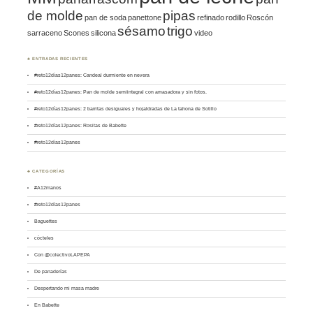
de molde
pipas
pan de soda
panettone
refinado
rodillo
Roscón
sésamo
trigo
sarraceno
Scones
silicona
video
♣ ENTRADAS RECIENTES
#reto12días12panes: Candeal durmiente en nevera
#reto12días12panes: Pan de molde semiintegral con amasadora y sin fotos.
#reto12días12panes: 2 barritas desiguales y hojaldradas de La tahona de Sotillo
#reto12días12panes: Rositas de Babette
#reto12días12panes
♣ CATEGORÍAS
#A12manos
#reto12días12panes
Baguettes
cócteles
Con @colectivoLAPEPA
De panaderías
Despertando mi masa madre
En Babette