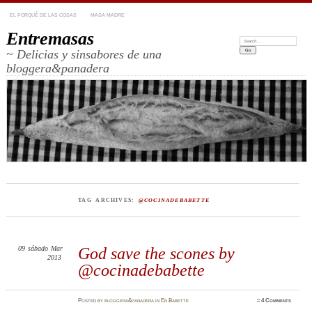
EL PORQUÉ DE LAS COSAS
MASA MADRE
Entremasas
Search:
~ Delicias y sinsabores de una
bloggera&panadera
TAG ARCHIVES:
@COCINADEBABETTE
09
sábado
Mar
God save the scones by
2013
@cocinadebabette
Posted
by
bloggera&panadera
in
En Babette
≈
4 Comments