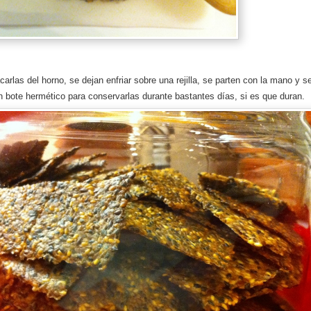
carlas del horno, se dejan enfriar sobre una rejilla, se parten con la mano y s
 bote hermético para conservarlas durante bastantes días, si es que duran.