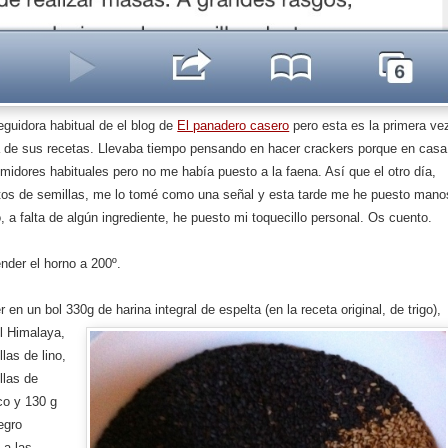
guidora habitual de el blog de
El panadero casero
pero esta es la primera ve
 de sus recetas. Llevaba tiempo pensando en hacer crackers porque en casa
dores habituales pero no me había puesto a la faena. Así que el otro día,
tos de semillas, me lo tomé como una señal y esta tarde me he puesto mano
o, a falta de algún ingrediente, he puesto mi toquecillo personal. Os cuento.
nder el horno a 200º.
 en un bol 330g de harina integral de espelta (en la receta original, de trigo),
l Himalaya,
las de lino,
llas de
o y 130 g
egro
 a las