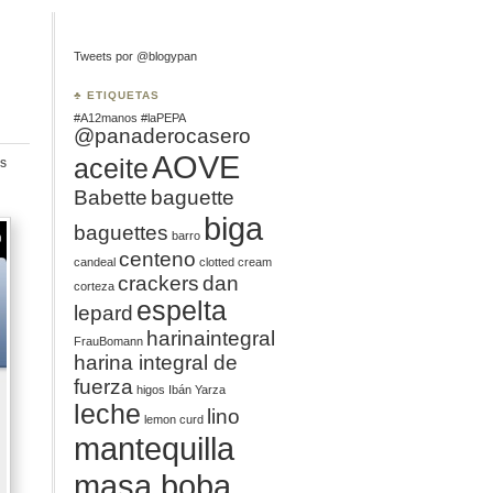
Tweets por @blogypan
♣ ETIQUETAS
#A12manos
#laPEPA
@panaderocasero
AOVE
aceite
s
Babette
baguette
biga
baguettes
barro
centeno
candeal
clotted cream
crackers
dan
corteza
espelta
lepard
harinaintegral
FrauBomann
harina integral de
fuerza
higos
Ibán Yarza
leche
lino
lemon curd
mantequilla
masa boba