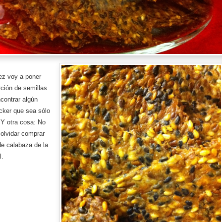
ez voy a poner
ción de semillas
contrar algún
acker que sea sólo
 Y otra cosa: No
olvidar comprar
de calabaza de la
l.