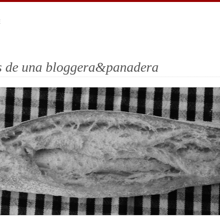
E
es de una bloggera&panadera