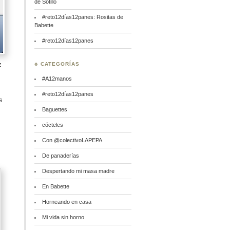
de Sotillo
#reto12días12panes: Rositas de
Babette
#reto12días12panes
z
♣ CATEGORÍAS
#A12manos
#reto12días12panes
s
Baguettes
cócteles
Con @colectivoLAPEPA
De panaderías
Despertando mi masa madre
En Babette
Horneando en casa
Mi vida sin horno