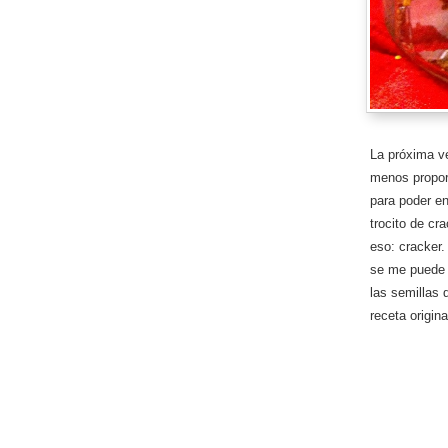
La próxima v
menos propor
para poder en
trocito de cr
eso: cracker.
se me puede 
las semillas 
receta origina