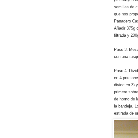
semillas de 
que nos prop
Panadero Cas
Añadir 375g 
filtrada y 2
Paso 3: Mezc
con una rasq
Paso 4: Divid
en 4 porcione
divide en 3) 
primera sobr
de horno de 
la bandeja. L
estirada de 