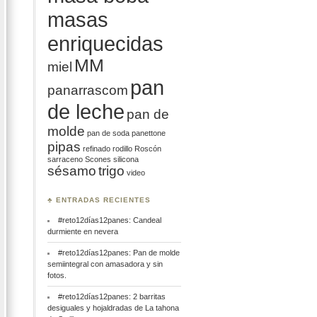
masas
enriquecidas
MM
miel
pan
panarrascom
de leche
pan de
molde
pan de soda
panettone
pipas
refinado
rodillo
Roscón
sarraceno
Scones
silicona
sésamo
trigo
video
♣ ENTRADAS RECIENTES
#reto12días12panes: Candeal
durmiente en nevera
#reto12días12panes: Pan de molde
semiintegral con amasadora y sin
fotos.
#reto12días12panes: 2 barritas
desiguales y hojaldradas de La tahona