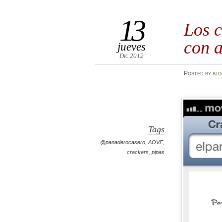
13
Los 
con a
jueves
Dic 2012
Posted
by
bl
Tags
@panaderocasero
,
AOVE
,
crackers
,
pipas