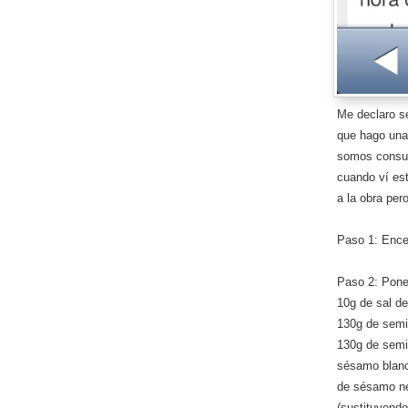
Me declaro se
que hago una
somos consumi
cuando ví es
a la obra per
Paso 1: Ence
Paso 2: Poner
10g de sal de
130g de semil
130g de semi
sésamo blanc
de sésamo n
(sustituyendo