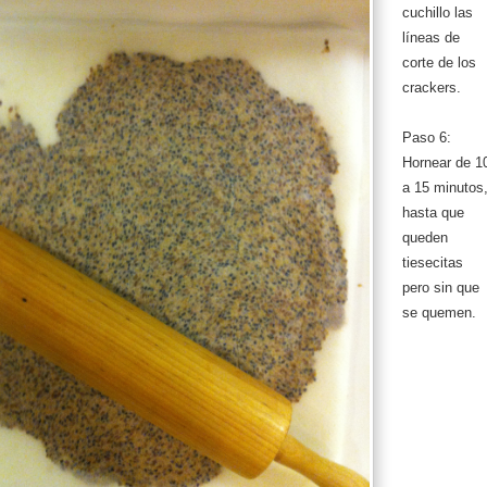
cuchillo las
líneas de
corte de los
crackers.
Paso 6:
Hornear de 1
a 15 minutos
hasta que
queden
tiesecitas
pero sin que
se quemen.