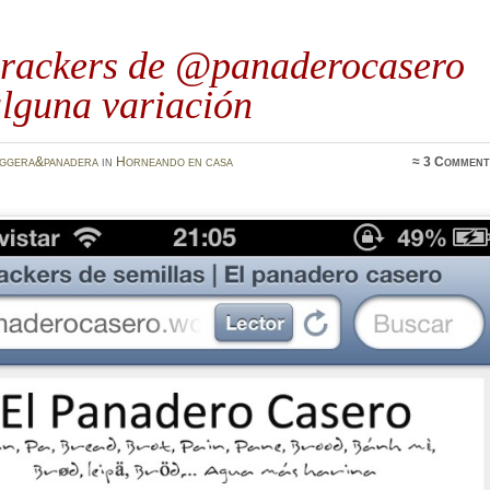
crackers de @panaderocasero
lguna variación
oggera&panadera
in
Horneando en casa
≈
3 Comment