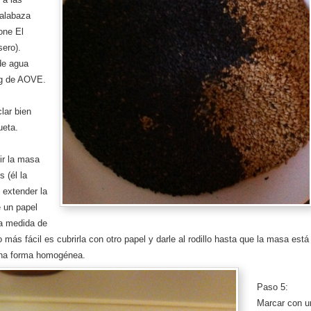
calabaza
one El
ero).
de agua
00g de AOVE.
lar bien
ueta.
ir la masa
s (él la
y extender la
e un papel
la medida de
o más fácil es cubrirla con otro papel y darle al rodillo hasta que la masa está
una forma homogénea.
Paso 5:
Marcar con u