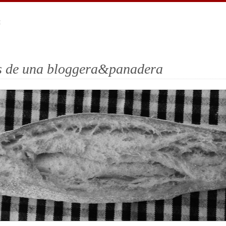
E
es de una bloggera&panadera