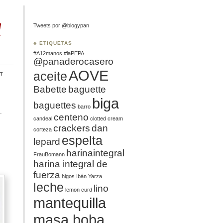
l
Tweets por @blogypan
♣ ETIQUETAS
#A12manos
#laPEPA
@panaderocasero
AOVE
aceite
t
Babette
baguette
biga
baguettes
barro
.
centeno
candeal
clotted cream
crackers
dan
corteza
espelta
lepard
harinaintegral
FrauBomann
harina integral de
fuerza
higos
Ibán Yarza
leche
lino
lemon curd
mantequilla
masa boba