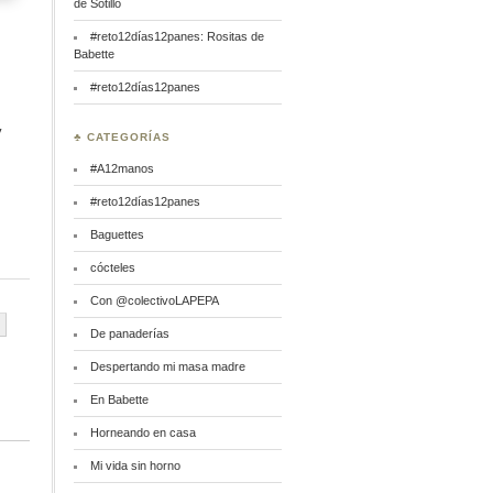
de Sotillo
#reto12días12panes: Rositas de
Babette
#reto12días12panes
y
♣ CATEGORÍAS
#A12manos
#reto12días12panes
Baguettes
cócteles
Con @colectivoLAPEPA
De panaderías
Despertando mi masa madre
En Babette
Horneando en casa
Mi vida sin horno