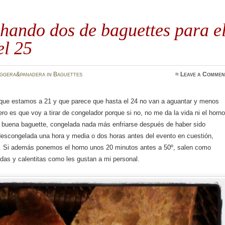
hando dos de baguettes para e
el 25
oggera&panadera
in
Baguettes
≈
Leave a Commen
é que estamos a 21 y que parece que hasta el 24 no van a aguantar y menos
ero es que voy a tirar de congelador porque si no, no me da la vida ni el horno
 buena baguette, congelada nada más enfriarse después de haber sido
descongelada una hora y media o dos horas antes del evento en cuestión,
a. Si además ponemos el horno unos 20 minutos antes a 50º, salen como
das y calentitas como les gustan a mi personal.