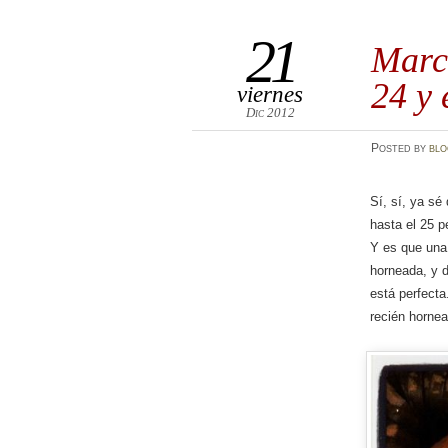
21
Marc
24 y 
viernes
Dic 2012
Posted
by
bl
Sí, sí, ya s
hasta el 25 p
Y es que una
horneada, y 
está perfect
recién hornea