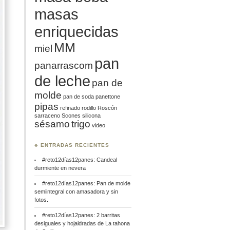
masas
enriquecidas
MM
miel
pan
panarrascom
de leche
pan de
molde
pan de soda
panettone
pipas
refinado
rodillo
Roscón
sarraceno
Scones
silicona
sésamo
trigo
video
♣ ENTRADAS RECIENTES
#reto12días12panes: Candeal
durmiente en nevera
#reto12días12panes: Pan de molde
semiintegral con amasadora y sin
fotos.
#reto12días12panes: 2 barritas
desiguales y hojaldradas de La tahona