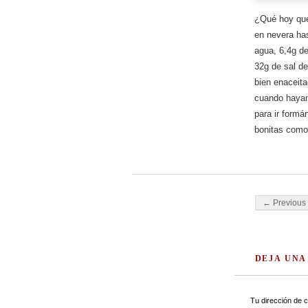
¿Qué hoy que
en nevera ha
agua, 6,4g d
32g de sal d
bien enaceit
cuando hayan 
para ir form
bonitas como 
Post navigati
← Previous 
DEJA UNA
Tu dirección de c