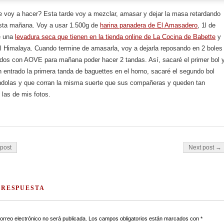
 voy a hacer? Esta tarde voy a mezclar, amasar y dejar la masa retardando
sta mañana. Voy a usar 1.500g de
harina panadera de El Amasadero
, 1l de
e una
levadura seca que tienen en la tienda online de La Cocina de Babette
y
el Himalaya. Cuando termine de amasarla, voy a dejarla reposando en 2 boles
ados con AOVE para mañana poder hacer 2 tandas. Así, sacaré el primer bol 
entrado la primera tanda de baguettes en el horno, sacaré el segundo bol
ándolas y que corran la misma suerte que sus compañeras y queden tan
las de mis fotos.
on
post
Next post →
 RESPUESTA
orreo electrónico no será publicada.
Los campos obligatorios están marcados con
*