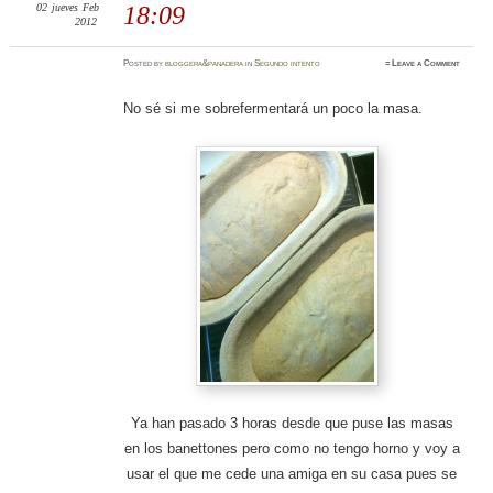
02
jueves
Feb
18:09
2012
Posted
by
bloggera&panadera
in
Segundo intento
≈
Leave a Comment
No sé si me sobrefermentará un poco la masa.
Ya han pasado 3 horas desde que puse las masas
en los banettones pero como no tengo horno y voy a
usar el que me cede una amiga en su casa pues se