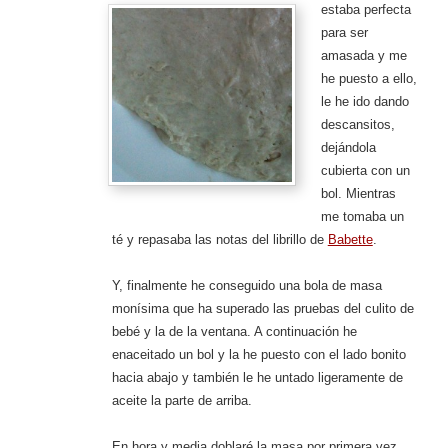
estaba perfecta
para ser
amasada y me
he puesto a ello,
le he ido dando
descansitos,
dejándola
cubierta con un
bol. Mientras
me tomaba un
té y repasaba las notas del librillo de
Babette
.
Y, finalmente he conseguido una bola de masa
monísima que ha superado las pruebas del culito de
bebé y la de la ventana. A continuación he
enaceitado un bol y la he puesto con el lado bonito
hacia abajo y también le he untado ligeramente de
aceite la parte de arriba.
En hora y media doblaré la masa por primera vez.