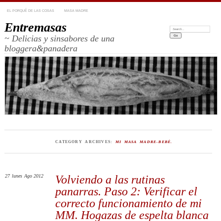
EL PORQUÉ DE LAS COSAS
MASA MADRE
Entremasas
Search:
~ Delicias y sinsabores de una
bloggera&panadera
CATEGORY ARCHIVES:
MI MASA MADRE-BEBÉ.
27
lunes
Ago 2012
Volviendo a las rutinas
panarras. Paso 2: Verificar el
correcto funcionamiento de mi
MM. Hogazas de espelta blanca