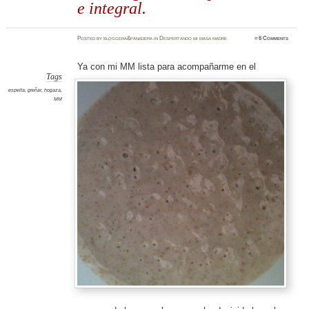
e integral.
Posted
by
bloggera&panadera
in
Despertando mi masa madre
≈
6 Comments
Ya con mi MM
lista para acompañarme en el
Tags
espelta
,
greñar
,
hogaza
,
MM