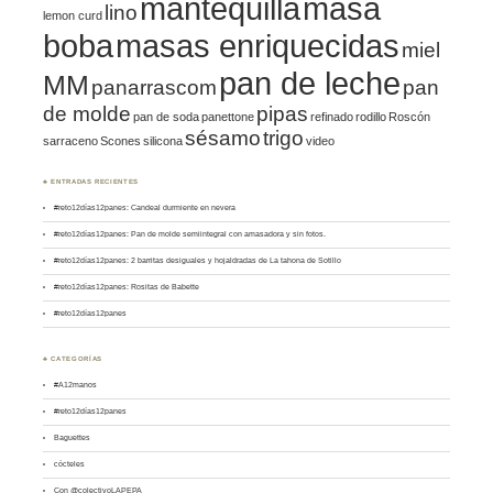
mantequilla
masa
lino
lemon curd
boba
masas enriquecidas
miel
pan de leche
MM
panarrascom
pan
de molde
pipas
pan de soda
panettone
refinado
rodillo
Roscón
sésamo
trigo
sarraceno
Scones
silicona
video
♣ ENTRADAS RECIENTES
#reto12días12panes: Candeal durmiente en nevera
#reto12días12panes: Pan de molde semiintegral con amasadora y sin fotos.
#reto12días12panes: 2 barritas desiguales y hojaldradas de La tahona de Sotillo
#reto12días12panes: Rositas de Babette
#reto12días12panes
♣ CATEGORÍAS
#A12manos
#reto12días12panes
Baguettes
cócteles
Con @colectivoLAPEPA