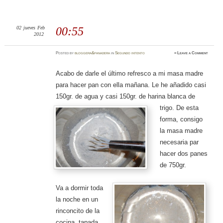
02
jueves
Feb
00:55
2012
Posted
by
bloggera&panadera
in
Segundo intento
≈
Leave a Comment
Acabo de darle el último refresco a mi masa madre
para hacer pan con ella mañana. Le he añadido casi
150gr. de agua y casi 150gr. de harina blanca de
trigo.
De esta
forma,
consigo
la masa madre
necesaria par
hacer dos panes
de 750gr.
Va a dormir toda
la noche en un
rinconcito de la
cocina, tapada