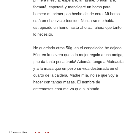
primera mezcla, esperaré, amasaré, preformaré,
formaré, esperaré y mendigaré un horno para
hornear mi primer pan hecho desde cero. Mi horno
está en el servicio técnico. Nunca se me había
estropeado un horno hasta ahora… ahora que tanto
lo necesito.
He guardado otros 50g. en el congelador, he dejado
50g. en la nevera que a lo mejor regalo a una amiga,
¡me da tanta pena tirarla! Además tengo a Moteadita
y a la masa que empezó su vida desterrada en el
cuarto de la caldera. Madre mía, no sé que voy a
hacer con tantas masas. El nombre de
entremasas.com me va que ni pintado.
31
martes
Ene