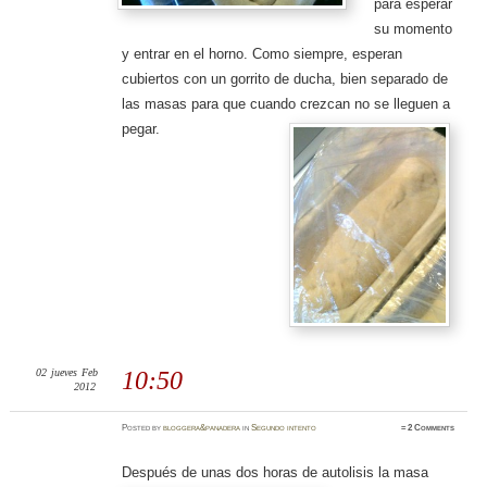
para esperar
su momento
y entrar en el horno. Como siempre, esperan
cubiertos con un gorrito de ducha, bien separado de
las masas para que cuando crezcan no se lleguen a
pegar.
02
jueves
Feb
10:50
2012
Posted
by
bloggera&panadera
in
Segundo intento
≈
2 Comments
Después de unas dos horas de autolisis la masa