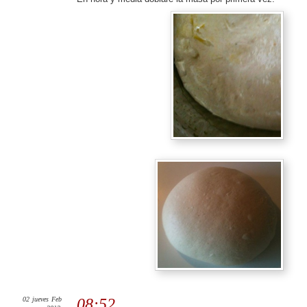
02
jueves
Feb
08:52