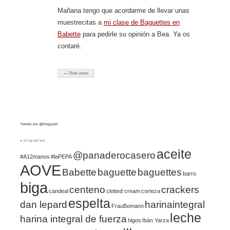
Mañana tengo que acordarme de llevar unas
muestrecitas a
mi clase de Baguettes en
Babette
para pedirle su opinión a Bea. Ya os
contaré.
← Older posts
Tweets por @blogypan
♣ ETIQUETAS
aceite
@panaderocasero
#A12manos
#laPEPA
AOVE
Babette
baguette
baguettes
barro
biga
centeno
crackers
candeal
clotted cream
corteza
espelta
dan lepard
harinaintegral
FrauBomann
leche
harina integral de fuerza
higos
Ibán Yarza