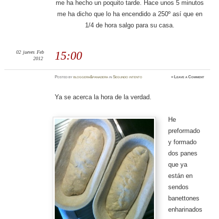
me ha hecho un poquito tarde. Hace unos 5 minutos
me ha dicho que lo ha encendido a 250º así que en
1/4 de hora salgo para su casa.
02
jueves
Feb
15:00
2012
Posted
by
bloggera&panadera
in
Segundo intento
≈
Leave a Comment
Ya se acerca la hora de la verdad.
He
preformado
y formado
dos panes
que ya
están en
sendos
banettones
enharinados