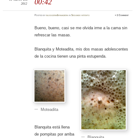
00:42
2012
Posted
by
bloggera&panadera
in
Segundo intento
≈
1 Comment
Bueno, bueno, casi se me olvida irme a la cama sin
refrescar las masas.
Blanquita y Moteadita, mis dos masas adolescentes
de la cocina tienen una pinta estupenda.
Moteadita
Blanquita está llena
de pompitas por arriba
Blanquita