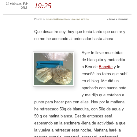
01
miércoles
Feb
19:25
2012
Posted
by
bloggera&panadera
in
Segundo intento
≈
Leave a Comment
Que desastre soy, hoy que tenía tanto que contar y
no me he acercado al ordenador hasta ahora.
Ayer le lleve muestritas
de blanquita y moteadita
a Bea de
Babette
y le
enseñé las fotos que subí
en el blog. Me dió un
aprobado con buena nota
y me dijo que estaban a
punto para hacer pan con ellas. Hoy por la mañana
he refrescado 50g de blanquita, con 50g de agua y
50 g de harina blanca. Desde entonces está
esperando en la encimera -llena de actividad- a que
la vuelva a refrescar esta noche. Mañana haré la