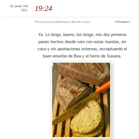
02
jueves
Feb
19:24
2012
Posted
by
bloggera&panadera
in
Segundo intento
≈
2 Comments
Ya. Lo tengo, bueno, los tengo, mis dos primeros
panes hechos desde cero con estas manitas, en
casa y sin aportaciones externas, exceptuando el
buen enseñar de Bea y el horno de Susana.