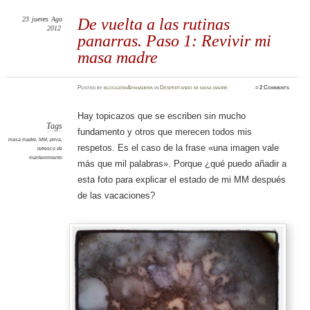
23
jueves
Ago
De vuelta a las rutinas
2012
panarras. Paso 1: Revivir mi
masa madre
Posted
by
bloggera&panadera
in
Despertando mi masa madre
≈
2 Comments
Hay topicazos que se escriben sin mucho
Tags
fundamento y otros que merecen todos mis
masa madre
,
MM
,
priva
,
respetos. Es el caso de la frase «una imagen vale
refresco de
mantenimiento
más que mil palabras». Porque ¿qué puedo añadir a
esta foto para explicar el estado de mi MM después
de las vacaciones?