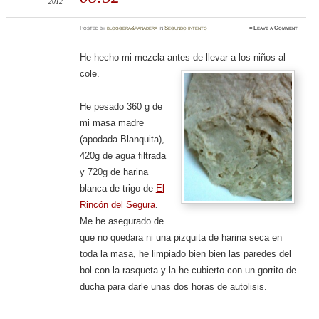
2012
Posted
by
bloggera&panadera
in
Segundo intento
≈
Leave a Comment
He hecho mi mezcla antes de llevar a los niños al
cole.
He pesado 360 g de
mi masa madre
(apodada Blanquita),
420g de agua filtrada
y 720g de harina
blanca de trigo de
El
Rincón del Segura
.
Me he asegurado de
que no quedara ni una pizquita de harina seca en
toda la masa, he limpiado bien bien las paredes del
bol con la rasqueta y la he cubierto con un gorrito de
ducha para darle unas dos horas de autolisis.