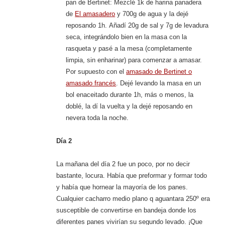
pan de Bertinet: Mezclé 1k de harina panadera
de
El amasadero
y 700g de agua y la dejé
reposando 1h. Añadí 20g de sal y 7g de levadura
seca, integrándolo bien en la masa con la
rasqueta y pasé a la mesa (completamente
limpia, sin enharinar) para comenzar a amasar.
Por supuesto con el
amasado de Bertinet o
amasado francés
. Dejé levando la masa en un
bol enaceitado durante 1h, más o menos, la
doblé, la dí la vuelta y la dejé reposando en
nevera toda la noche.
Día 2
La mañana del día 2 fue un poco, por no decir
bastante, locura. Había que preformar y formar todo
y había que hornear la mayoría de los panes.
Cualquier cacharro medio plano q aguantara 250º era
susceptible de convertirse en bandeja donde los
diferentes panes vivirían su segundo levado. ¡Que