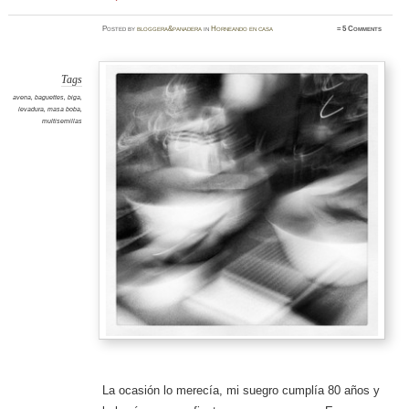
Posted
by
bloggera&panadera
in
Horneando en casa
≈
5 Comments
Tags
avena
,
baguettes
,
biga
,
levadura
,
masa boba
,
multisemillas
La ocasión lo merecía, mi suegro cumplía 80 años y