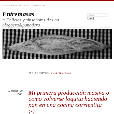
EL PORQUÉ DE LAS COSAS
MASA MADRE
Entremasas
Search:
~ Delicias y sinsabores de una
bloggera&panadera
TAG ARCHIVES:
MULTISEMILLAS
02
martes
Abr
Mi primera producción masiva o
2013
como volverse loquita haciendo
pan en una cocina corrientita
;-)