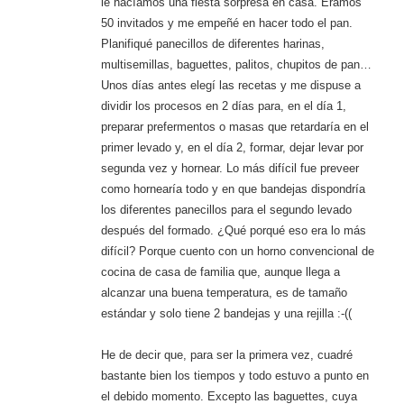
le hacíamos una fiesta sorpresa en casa. Eramos
50 invitados y me empeñé en hacer todo el pan.
Planifiqué panecillos de diferentes harinas,
multisemillas, baguettes, palitos, chupitos de pan…
Unos días antes elegí las recetas y me dispuse a
dividir los procesos en 2 días para, en el día 1,
preparar prefermentos o masas que retardaría en el
primer levado y, en el día 2, formar, dejar levar por
segunda vez y hornear. Lo más difícil fue preveer
como hornearía todo y en que bandejas dispondría
los diferentes panecillos para el segundo levado
después del formado. ¿Qué porqué eso era lo más
difícil? Porque cuento con un horno convencional de
cocina de casa de familia que, aunque llega a
alcanzar una buena temperatura, es de tamaño
estándar y solo tiene 2 bandejas y una rejilla :-((
He de decir que, para ser la primera vez, cuadré
bastante bien los tiempos y todo estuvo a punto en
el debido momento. Excepto las baguettes, cuya