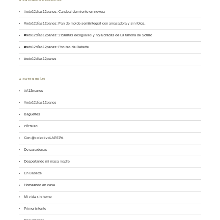
#reto12días12panes: Candeal durmiente en nevera
#reto12días12panes: Pan de molde semiintegral con amasadora y sin fotos.
#reto12días12panes: 2 barritas desiguales y hojaldradas de La tahona de Sotillo
#reto12días12panes: Rositas de Babette
#reto12días12panes
♣ CATEGORÍAS
#A12manos
#reto12días12panes
Baguettes
cócteles
Con @colectivoLAPEPA
De panaderías
Despertando mi masa madre
En Babette
Horneando en casa
Mi vida sin horno
Primer intento