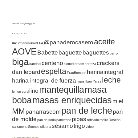
Tweets por @blogypan
♣ ETIQUETAS
aceite
@panaderocasero
#A12manos
#laPEPA
AOVE
Babette
baguette
baguettes
barro
biga
centeno
crackers
candeal
clotted cream
corteza
espelta
dan lepard
harinaintegral
FrauBomann
leche
harina integral de fuerza
higos
Ibán Yarza
mantequilla
masa
lino
lemon curd
boba
masas enriquecidas
miel
pan de leche
MM
panarrascom
pan
de molde
pipas
pan de soda
panettone
refinado
rodillo
Roscón
sésamo
trigo
sarraceno
Scones
silicona
video
♣ ENTRADAS RECIENTES